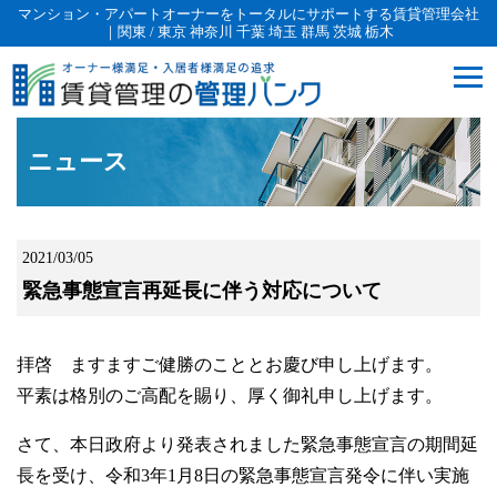
マンション・アパートオーナーをトータルにサポートする賃貸管理会社
｜関東 / 東京 神奈川 千葉 埼玉 群馬 茨城 栃木
ニュース
2021/03/05
緊急事態宣言再延長に伴う対応について
拝啓 ますますご健勝のこととお慶び申し上げます。
平素は格別のご高配を賜り、厚く御礼申し上げます。
さて、本日政府より発表されました緊急事態宣言の期間延
長を受け、令和3年1月8日の緊急事態宣言発令に伴い実施