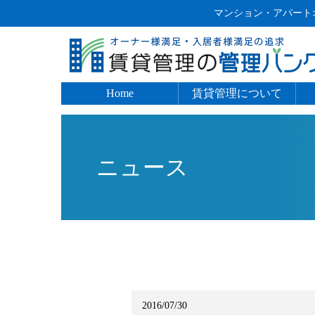
マンション・アパートオ
Home
賃貸管理について
入居者管理
入居募集
建物管理
家賃管理
ニュース
2016/07/30