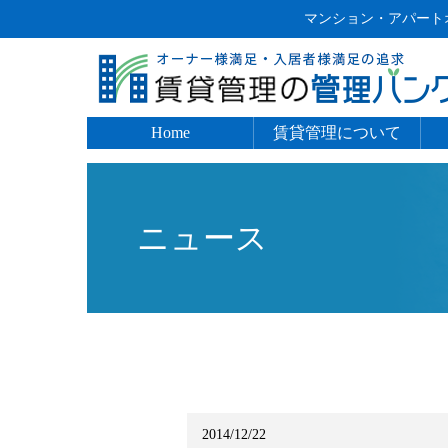
マンション・アパートオ
Home
賃貸管理について
入居者管理
入居募集
建物管理
家賃管理
ニュース
2014/12/22