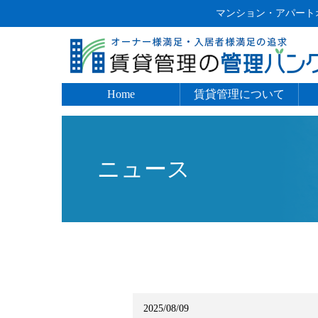
マンション・アパートオ
Home
賃貸管理について
入居者管理
入居募集
建物管理
家賃管理
ニュース
2025/08/09