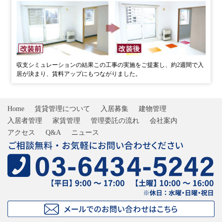
収支シミュレーションの結果この工事の実施をご提案し、
約2週間で入
居が決まり、賃料アップにもつながりました。
Home
賃貸管理について
入居募集
建物管理
入居者管理
家賃管理
管理委託の流れ
会社案内
アクセス
Q&A
ニュース